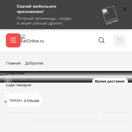
Скачай мобильное
номер
приложение!
SMS-
Получай промокоды, скидки
сообщение
Eatonline
и акции раньше других!
с
Акции
кодом
подтверждения
О сервисе
Главная
Добропек
Время доставки:
Откры
кафе-пекарня
Вход / регистрация
Добропек
Читать дальше
Нет оценок
Отзывов нет
Информация