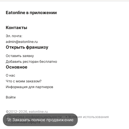
Eatonline в приложении
О
Контакты
О
Эл. почта:
admin@eatonline.ru
Открыть франшизу
Оставить заявку
Добавить ресторан бесплатно
Основное
Войти
О нас
Что с моим заказом?
Информация для партнеров
Город
Нижний Тагил
Войти
Написать в техподдержку
©2012-2026, eatonline.ru
• Политика конфиденциальности
• Условия использования
🚀 Заказать полное продвижение
• Публичная оферта